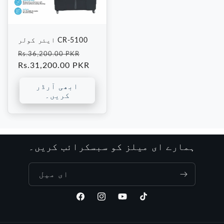
ایئر کولر CR-5100
فروخت
باقاعدہ
Rs.36,200.00 PKR
کی
قیمت
Rs.31,200.00 PKR
قیمت
ابھی آرڈر
کریں۔
ہمارے ای میلز کو سبسکرائب کریں۔
ای میل
ٹک
یوٹیوب
انسٹاگرام
فیس
ٹاک
بک