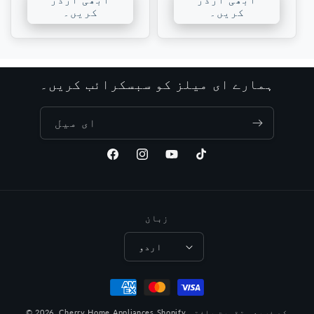
کریں۔
کریں۔
ہمارے ای میلز کو سبسکرائب کریں۔
ای میل
ٹک
یوٹیوب
انسٹاگرام
فیس
ٹاک
بک
زبان
اردو
ادائیگی
کے
Shopify کے ذریعہ تقویت یافتہ
Cherry Home Appliances
© 2026,