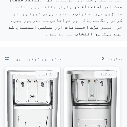
صحت اور استحکام کو
یقینی بناتے ہیں۔ متعدد
سائزوں میں دستیاب، ہمارے ہیوی ڈیوٹی واٹر
کولر زنگ سے پاک اور توانائی سے بھرپور ہیں،
جو انہیں
بڑے اجتماعات اور مسلسل استعمال کے
لیے بہترین انتخاب
بناتے ہیں۔
فلٹر اور ترتیب دیں۔
3 مصنوعات
بک گیا۔
بک گیا۔