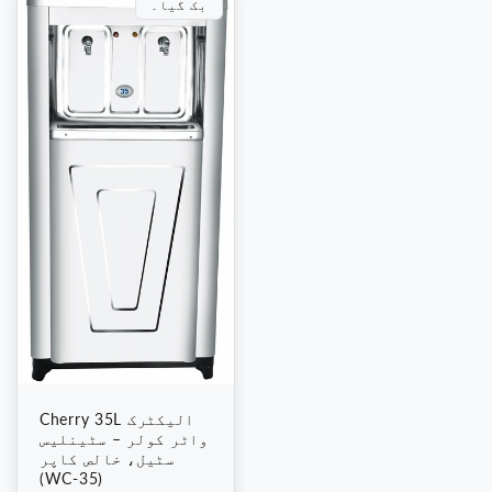
بک گیا۔
Cherry 35L الیکٹرک
واٹر کولر – سٹینلیس
سٹیل، خالص کاپر
(WC-35)